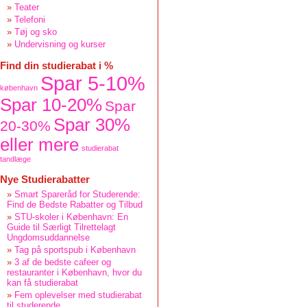
Teater
Telefoni
Tøj og sko
Undervisning og kurser
Find din studierabat i %
Spar 5-10%
københavn
Spar 10-20%
Spar
Spar 30%
20-30%
eller mere
studierabat
tandlæge
Nye Studierabatter
Smart Spareråd for Studerende:
Find de Bedste Rabatter og Tilbud
STU-skoler i København: En
Guide til Særligt Tilrettelagt
Ungdomsuddannelse
Tag på sportspub i København
3 af de bedste cafeer og
restauranter i København, hvor du
kan få studierabat
Fem oplevelser med studierabat
til studerende