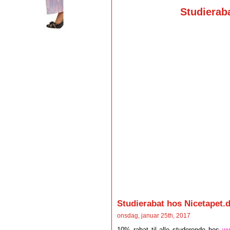
Studieraba
Studierabat hos Nicetapet.
onsdag, januar 25th, 2017
10% rabat til alle studerende hos
ww