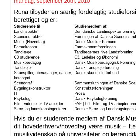
mandag, september 20th, 2010
Runa tilbyder en særlig fordelagtig studieforsi
berettiget og er:
Studerende til:
Studiemedlem af:
Landinspektør
Den danske Landinspektørforening
Sceneinstruktør
Foreningen af Danske Sceneinstru
Musik (Hovedfag)
Dansk Musiker Forbund
Farmakonom
Farmakonomforeningen
Tandlæge
Tandlægernes Nye Landsforening
C3 studerende
C3, Ledelse og Økonomi
Musikpædagog
Dansk Musikpædagogisk Forening
Tandplejer
Dansk Tandplejerforening
Skuespiller, operasanger, danser,
Dansk skuespillerforbund
koreograf
Scenograf
Sammenslutningen af Danske Scen
Bygningskonstruktør
Konstruktørforeningen
IT
Prosa
Psykolog
Dansk Psykologforening
Film, video eller TV-arbejder
FAF (Tidl. Film- og TV-arbejderfore
Skov- og landskabsingeniører
Danske Skov- og Landbrugsingeniø
Hvis du er studerende medlem af Dansk Mus
dit hovederhverv/hovedfag være musik – f.e
musikvidenskab på universiteter og lærerudda