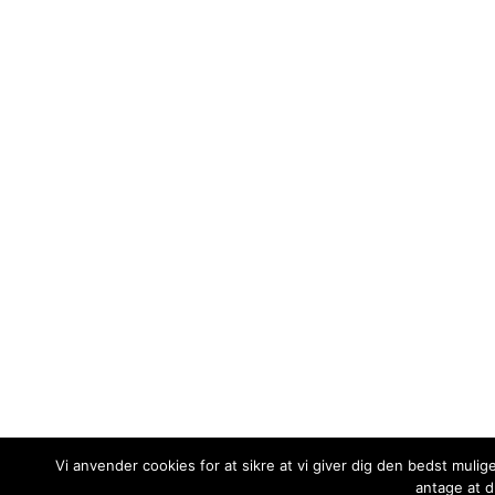
Vi anvender cookies for at sikre at vi giver dig den bedst mulig
antage at d