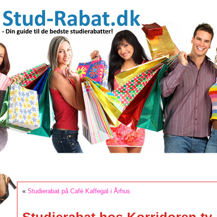
«
Studierabat på Café Kaffegal i Århus