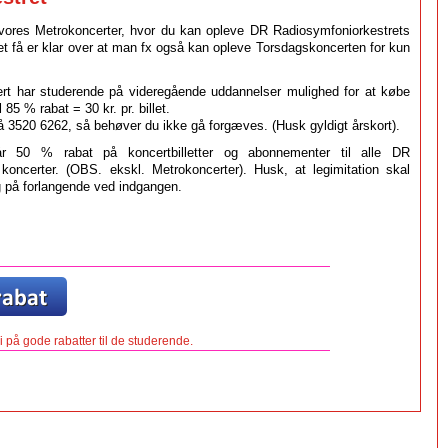
vores Metrokoncerter, hvor du kan opleve DR Radiosymfoniorkestrets
t få er klar over at man fx også kan opleve Torsdagskoncerten for kun
ert har studerende på videregående uddannelser mulighed for at købe
85 % rabat = 30 kr. pr. billet.
å 3520 6262, så behøver du ikke gå forgæves. (Husk gyldigt årskort).
r 50 % rabat på koncertbilletter og abonnementer til alle DR
oncerter. (OBS. ekskl. Metrokoncerter). Husk, at legimitation skal
og på forlangende ved indgangen.
 på gode rabatter til de studerende.