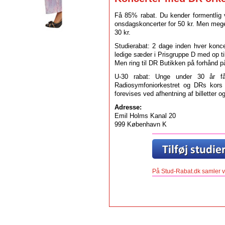
Få 85% rabat. Du kender formentlig 
onsdagskoncerter for 50 kr. Men mege
30 kr.
Studierabat: 2 dage inden hver konc
ledige sæder i Prisgruppe D med op til 
Men ring til DR Butikken på forhånd p
U-30 rabat: Unge under 30 år få
Radiosymfoniorkestret og DRs kors k
forevises ved afhentning af billetter 
Adresse:
Emil Holms Kanal 20
999 København K
På Stud-Rabat.dk samler vi