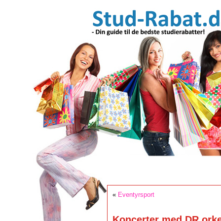
«
Eventyrsport
Koncerter med DR orke