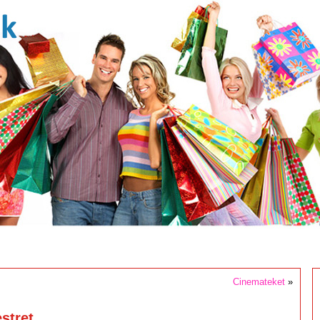
Cinemateket
»
stret