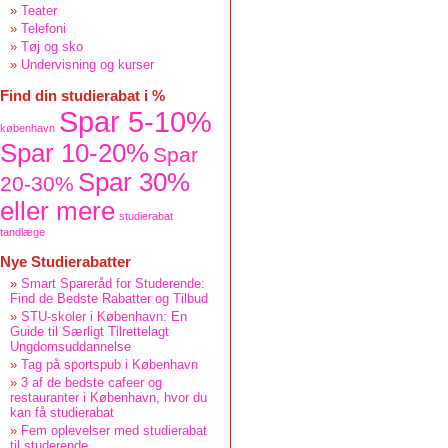
Teater
Telefoni
Tøj og sko
Undervisning og kurser
Find din studierabat i %
Spar 5-10%
københavn
Spar 10-20%
Spar
Spar 30%
20-30%
eller mere
studierabat
tandlæge
Nye Studierabatter
Smart Spareråd for Studerende:
Find de Bedste Rabatter og Tilbud
STU-skoler i København: En
Guide til Særligt Tilrettelagt
Ungdomsuddannelse
Tag på sportspub i København
3 af de bedste cafeer og
restauranter i København, hvor du
kan få studierabat
Fem oplevelser med studierabat
til studerende